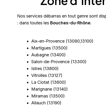
Zone d’inte
Nos services débarras en tout genre sont dis
: dans toutes les
Bouches-du-Rhône
.
Aix-en-Provence
(13090,13100)
Martigues
(13500)
Aubagne
(13400)
Salon-de-Provence
(13300)
Istres
(13800)
Vitrolles
(13127)
La Ciotat
(13600)
Marignane
(13140)
Miramas
(13500)
Allauch
(13190)