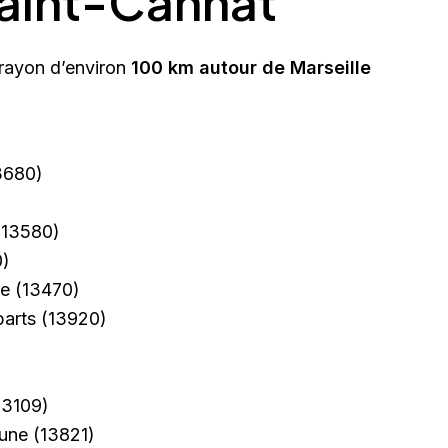
Saint-Cannat
 rayon d’environ
100 km autour de Marseille
3680)
13580)
)
ce
(13470)
parts
(13920)
13109)
une
(13821)