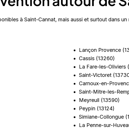
rvention autour de 
ponibles à Saint-Cannat, mais aussi et surtout dans un
Lançon Provence
(1
Cassis
(13260)
La Fare-les-Oliviers
(
Saint-Victoret
(13730
Carnoux-en-Proven
Saint-Mitre-les-Rem
Meyreuil
(13590)
Peypin
(13124)
Simiane-Collongue
(
La Penne-sur-Huvea