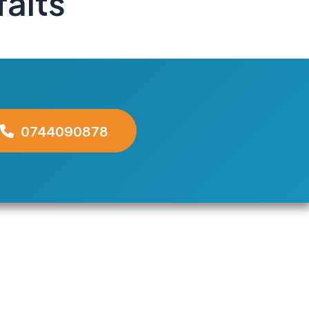
faits
0744090878