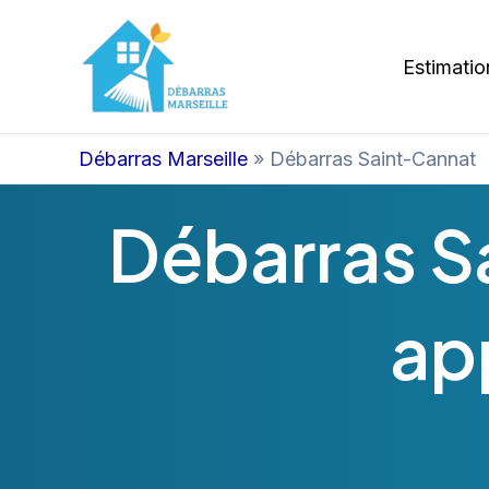
Aller
au
Estimatio
contenu
Débarras Marseille
»
Débarras Saint-Cannat
Débarras S
ap