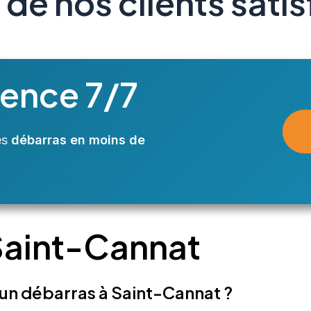
 de nos clients satis
gence 7/7
es
débarras en moins de
Saint-Cannat
un débarras à Saint-Cannat ?