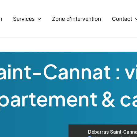
n
Services
Zone d’intervention
Contact
aint-Cannat : v
partement & c